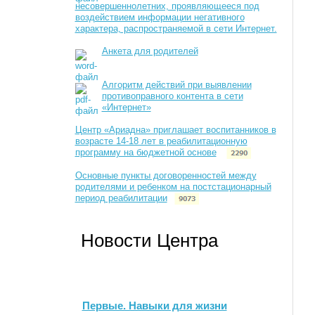
несовершеннолетних, проявляющееся под
воздействием информации негативного
характера, распространяемой в сети Интернет.
Анкета для родителей
Алгоритм действий при выявлении
противоправного контента в сети
«Интернет»
Центр «Ариадна» приглашает воспитанников в
возрасте 14-18 лет в реабилитационную
программу на бюджетной основе
Основные пункты договоренностей между
родителями и ребенком на постстационарный
период реабилитации
Новости Центра
Первые. Навыки для жизни