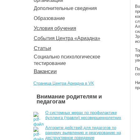
организации
Во
Дополнительные сведения
пр
ко
Образование
сл
Ал
Условия обучения
си
Зр
События Центра «Ариадна»
ис
Статьи
То
пр
Социально психологическое
ув
тестирование
По
Вакансии
со
Ни
Страница Центра Ариадна в VK
пр
Внимание родителям и
педагогам
О системных мерах по профилактике
буллинга (травли) несовершеннолетних
Алгоритм действий для педагогов по
раннему выявлению и реагированию на
деструктивное поведение