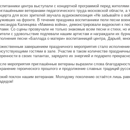
спитанники центра выступали с концертной программой перед жителями
иглашёнными ветеранами педагогического труда московской области, а 
нцерта для всех зрителей звучала аудиокомпозиция «Не забывайте о вой
уживших на фронте. В течение праздника воспитанники пели песни военн
ександра Калинцева «Мамина война», демонстрировали видеоклип к пес
лами. Со сцены прозвучали не только знакомые всем песни и стихи, но
ители с удовольствие подпевали нашим артистам и награждали их бурн
полнения песни «Баллада о матери» воспитанницей центра, Дарьей, мног
ржественным завершением праздничного мероприятия стало исполнение
исутствующими гостями в зале. Участие в таком количестве праздничны
еренности в своих талантах, зарядило их энергией и подарило прекрасн
сле мероприятия приглашённые ветераны выразили слова благодарности
хранение героического прошлого и продолжение славных традиций русск
зкий поклон нашим ветеранам. Молодому поколению остаётся лишь равн
адедов!