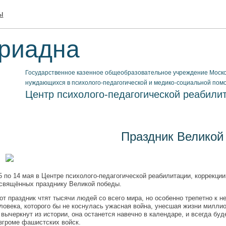
ы
риадна
Государственное казенное общеобразовательное учреждение Москов
нуждающихся в психолого-педагогической и медико-социальной пом
Центр психолого-педагогической реабилит
Праздник Великой
5 по 14 мая в Центре психолого-педагогической реабилитации, коррекци
свящённых празднику Великой победы.
от праздник чтят тысячи людей со всего мира, но особенно трепетно к 
ловека, которого бы не коснулась ужасная война, унесшая жизни миллио
 вычеркнут из истории, она останется навечно в календаре, и всегда бу
згроме фашистских войск.