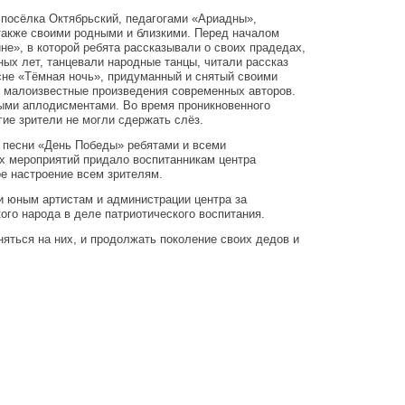
 посёлка Октябрьский, педагогами «Ариадны»,
также своими родными и близкими. Перед началом
не», в которой ребята рассказывали о своих прадедах,
ых лет, танцевали народные танцы, читали рассказ
не «Тёмная ночь», придуманный и снятый своими
 и малоизвестные произведения современных авторов.
ыми аплодисментами. Во время проникновенного
ие зрители не могли сдержать слёз.
 песни «День Победы» ребятами и всеми
х мероприятий придало воспитанникам центра
ое настроение всем зрителям.
 юным артистам и администрации центра за
ого народа в деле патриотического воспитания.
яться на них, и продолжать поколение своих дедов и