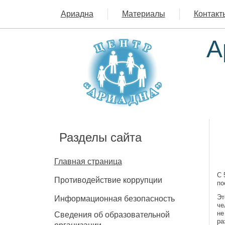
Ариадна
Материалы
Контакт
А
Разделы сайта
Главная страница
С 
Противодействие коррупции
по
Эт
Информационная безопасность
че
не
Сведения об образовательной
ра